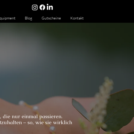
quipment
Blog
Gutscheine
Kontakt
, die nur einmal passieren.
zuhalten – so, wie sie wirklich