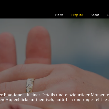
Home
Projekte
About
E
ter Emotionen, kleiner Details und einzigartiger Momente
ren Augenblicke authentisch, natürlich und ungestellt fest