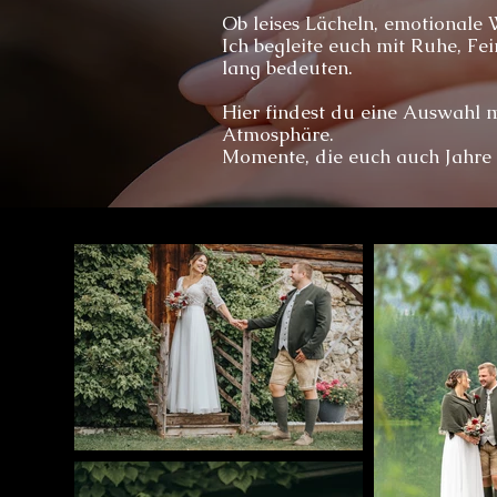
Ob leises Lächeln, emotionale 
Ich begleite euch mit Ruhe, Fe
lang bedeuten.
Hier findest du eine Auswahl m
Atmosphäre.
Momente, die euch auch Jahre 