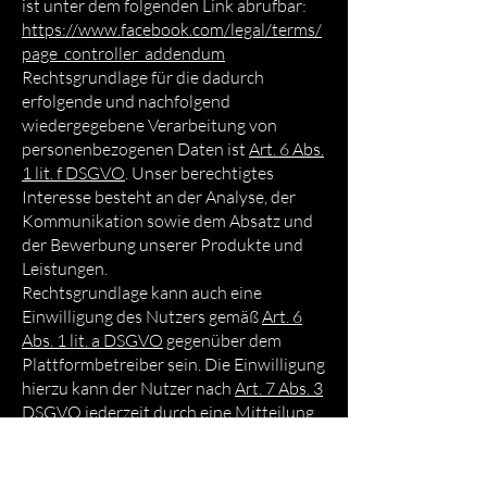
ist unter dem folgenden Link abrufbar:
https://www.facebook.com/legal/terms/
page_controller_addendum
Rechtsgrundlage für die dadurch
erfolgende und nachfolgend
wiedergegebene Verarbeitung von
personenbezogenen Daten ist
Art. 6 Abs.
1 lit. f DSGVO
. Unser berechtigtes
Interesse besteht an der Analyse, der
Kommunikation sowie dem Absatz und
der Bewerbung unserer Produkte und
Leistungen.
Rechtsgrundlage kann auch eine
Einwilligung des Nutzers gemäß
Art. 6
Abs. 1 lit. a DSGVO
gegenüber dem
Plattformbetreiber sein. Die Einwilligung
hierzu kann der Nutzer nach
Art. 7 Abs. 3
DSGVO
jederzeit durch eine Mitteilung
an den Plattformbetreiber für die
Zukunft widerrufen.
Bei dem Aufruf unseres Onlineauftritts